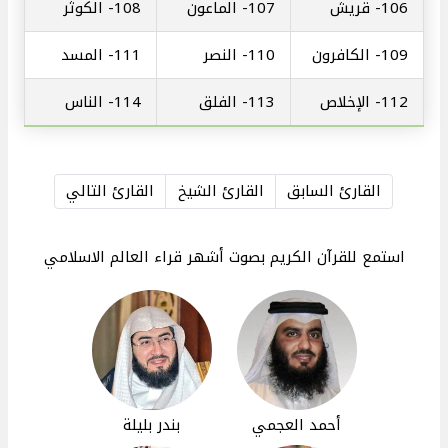
106-
قريش
107-
الماعون
108-
الكوثر
109-
الكافرون
110-
النصر
111-
المسد
112-
الإخلاص
113-
الفلق
114-
الناس
القارئ السابق
القارئ الشيخ
القارئ التالي
استمع للقرآن الكريم بصوت أشهر قراء العالم الاسلامي
أحمد العجمي
بندر بليلة