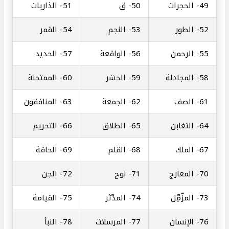
49-
الحجرات
50-
ق
51-
الذاريات
52-
الطور
53-
النجم
54-
القمر
55-
الرحمن
56-
الواقعة
57-
الحديد
58-
المجادلة
59-
الحشر
60-
الممتحنة
61-
الصف
62-
الجمعة
63-
المنافقون
64-
التغابن
65-
الطلاق
66-
التحريم
67-
الملك
68-
القلم
69-
الحاقة
70-
المعارج
71-
نوح
72-
الجن
73-
المزّمِّل
74-
المدّثر
75-
القيامة
76-
الإنسان
77-
المرسلات
78-
النبأ