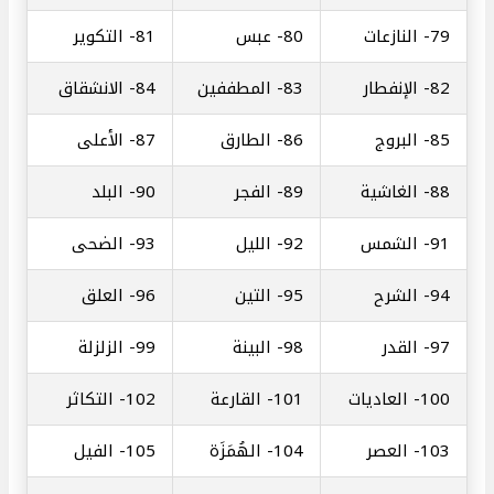
79-
النازعات
80-
عبس
81-
التكوير
82-
الإنفطار
83-
المطففين
84-
الانشقاق
85-
البروج
86-
الطارق
87-
الأعلى
88-
الغاشية
89-
الفجر
90-
البلد
91-
الشمس
92-
الليل
93-
الضحى
94-
الشرح
95-
التين
96-
العلق
97-
القدر
98-
البينة
99-
الزلزلة
100-
العاديات
101-
القارعة
102-
التكاثر
103-
العصر
104-
الهُمَزَة
105-
الفيل