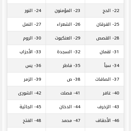
22-
الحج
23-
المؤمنون
24-
النور
25-
الفرقان
26-
الشعراء
27-
النمل
28-
القصص
29-
العنكبوت
30-
الروم
31-
لقمان
32-
السجدة
33-
الأحزاب
34-
سبأ
35-
فاطر
36-
يس
37-
الصافات
38-
ص
39-
الزمر
40-
غافر
41-
فصلت
42-
الشورى
43-
الزخرف
44-
الدخان
45-
الجاثية
46-
الأحقاف
47-
محمد
48-
الفتح