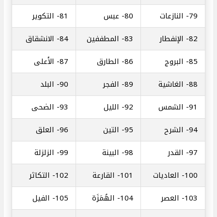
79-
النازعات
80-
عبس
81-
التكوير
82-
الإنفطار
83-
المطففين
84-
الانشقاق
85-
البروج
86-
الطارق
87-
الأعلى
88-
الغاشية
89-
الفجر
90-
البلد
91-
الشمس
92-
الليل
93-
الضحى
94-
الشرح
95-
التين
96-
العلق
97-
القدر
98-
البينة
99-
الزلزلة
100-
العاديات
101-
القارعة
102-
التكاثر
103-
العصر
104-
الهُمَزَة
105-
الفيل