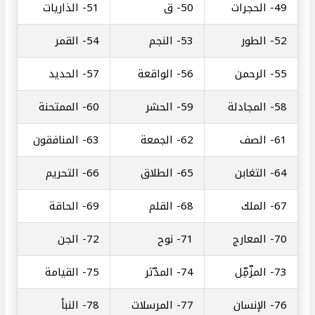
49-
الحجرات
50-
ق
51-
الذاريات
52-
الطور
53-
النجم
54-
القمر
55-
الرحمن
56-
الواقعة
57-
الحديد
58-
المجادلة
59-
الحشر
60-
الممتحنة
61-
الصف
62-
الجمعة
63-
المنافقون
64-
التغابن
65-
الطلاق
66-
التحريم
67-
الملك
68-
القلم
69-
الحاقة
70-
المعارج
71-
نوح
72-
الجن
73-
المزّمِّل
74-
المدّثر
75-
القيامة
76-
الإنسان
77-
المرسلات
78-
النبأ