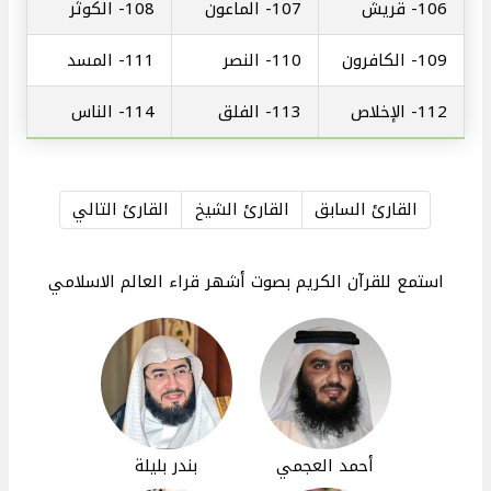
106-
قريش
107-
الماعون
108-
الكوثر
109-
الكافرون
110-
النصر
111-
المسد
112-
الإخلاص
113-
الفلق
114-
الناس
القارئ السابق
القارئ الشيخ
القارئ التالي
استمع للقرآن الكريم بصوت أشهر قراء العالم الاسلامي
أحمد العجمي
بندر بليلة