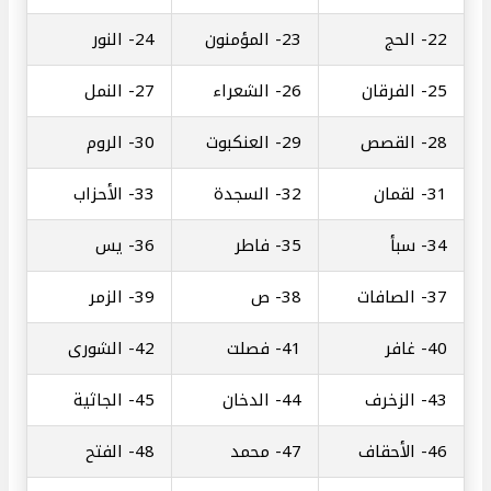
22-
الحج
23-
المؤمنون
24-
النور
25-
الفرقان
26-
الشعراء
27-
النمل
28-
القصص
29-
العنكبوت
30-
الروم
31-
لقمان
32-
السجدة
33-
الأحزاب
34-
سبأ
35-
فاطر
36-
يس
37-
الصافات
38-
ص
39-
الزمر
40-
غافر
41-
فصلت
42-
الشورى
43-
الزخرف
44-
الدخان
45-
الجاثية
46-
الأحقاف
47-
محمد
48-
الفتح